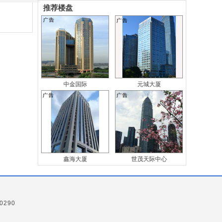
推荐楼盘
中金国际
元城大厦
鑫海大厦
世茂天际中心
0290