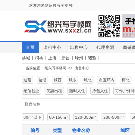
欢迎您来到绍兴写字楼网!
首页
出租中心
出售中心
代理房源
商铺
越城
|
柯桥
|
上虞
|
新昌
|
嵊州
|
诸暨
|
当前位置：
绍兴写字楼网
>>
出售中心
迪荡
镜湖
城西
城东
城北
市区环内
柯北
绝佳创业
优惠出租
随时入住
拎包入住
可作户外牌
80m²以下
60-150m²
120-350m²
280-500m²
5
编号
类型
物业名称
城区