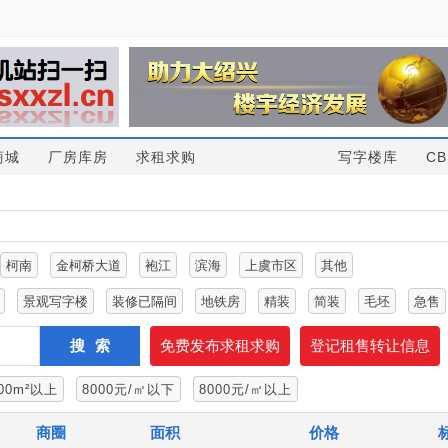
商城
厂房库房
求租求购
写字楼库
CB
柯南
金柯桥大道
袍江
滨海
上虞市区
其他
景观写字楼
装修已隔间
地铁房
精装
简装
毛坯
急售
搜索
免费发布求租求购
登记租售转让信息
00m²以上
8000元/㎡以下
8000元/㎡以上
商圈
面积
价格