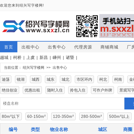
欢迎您来到绍兴写字楼网!
首页
出租中心
出售中心
代理房源
商铺商城
厂
越城
|
柯桥
|
上虞
|
新昌
|
嵊州
|
诸暨
|
当前位置：
绍兴写字楼网
>>
出售中心
迪荡
镜湖
城西
城东
城北
市区环内
柯北
柯南
金
绝佳创业
优惠出租
随时入住
拎包入住
可作户外牌
景观写
80m²以下
60-150m²
120-350m²
280-500m²
500m²以上
编号
类型
物业名称
城区
商圈