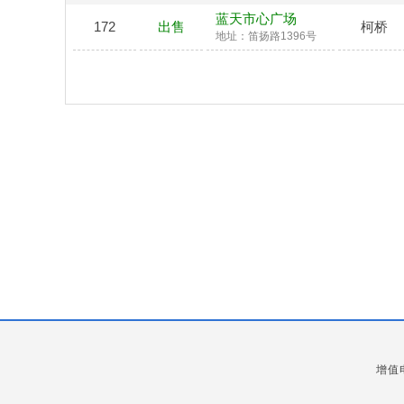
蓝天市心广场
172
出售
柯桥
地址：笛扬路1396号
增值