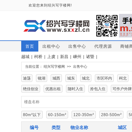
欢迎您来到绍兴写字楼网!
首页
出租中心
出售中心
代理房源
商铺
越城
|
柯桥
|
上虞
|
新昌
|
嵊州
|
诸暨
|
当前位置：
绍兴写字楼网
>>
出售中心
迪荡
镜湖
城西
城东
城北
市区环内
柯北
绝佳创业
优惠出租
随时入住
拎包入住
可作户外牌
80m²以下
60-150m²
120-350m²
280-500m²
5
编号
类型
物业名称
城区