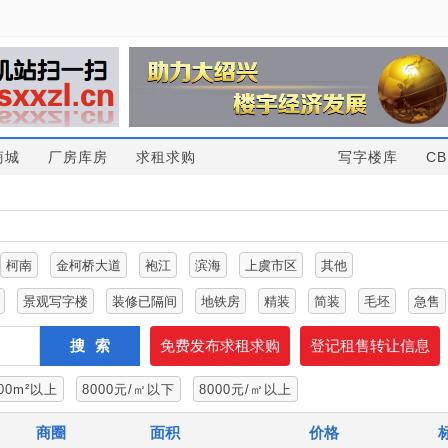
商城
厂房库房
求租求购
写字楼库
CB
柯南
金柯桥大道
袍江
滨海
上虞市区
其他
景观写字楼
装修已隔间
地铁房
精装
简装
毛坯
急售
搜索
免费发布求租求购
登记租售转让信息
00m²以上
8000元/㎡以下
8000元/㎡以上
商圈
面积
价格