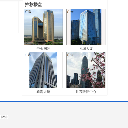
推荐楼盘
中金国际
元城大厦
鑫海大厦
世茂天际中心
0290