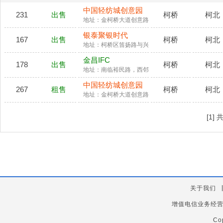
中国轻纺城创意园
231
出售
柯桥
柯北
地址：金柯桥大道创意路199号
银泰聚银时代
167
出售
柯桥
柯北
地址：柯桥区笛扬路与兴越路交叉口(银泰百货)
金昌IFC
178
出售
柯桥
柯北
地址：南临裕民路，西邻金柯桥大道，北靠世贸中心
中国轻纺城创意园
267
租售
柯桥
柯北
地址：金柯桥大道创意路199号
[1]
关于我们
增值电信业务经
Co