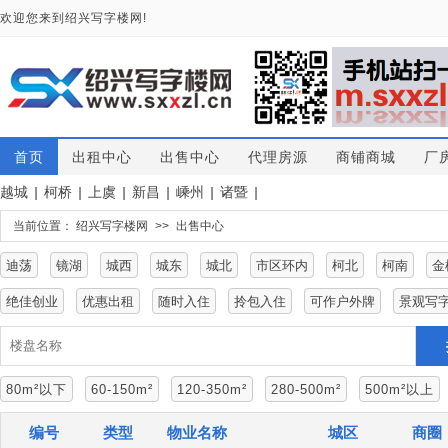
欢迎您来到绍兴写字楼网!
首页
出租中心
出售中心
代理房源
商铺商城
厂
越城
|
柯桥
|
上虞
|
新昌
|
嵊州
|
诸暨
|
当前位置：
绍兴写字楼网
>>
出售中心
迪荡
镜湖
城西
城东
城北
市区环内
柯北
柯南
金
绝佳创业
优惠出租
随时入住
拎包入住
可作户外牌
景观写
80m²以下
60-150m²
120-350m²
280-500m²
500m²以上
编号
类型
物业名称
城区
商圈