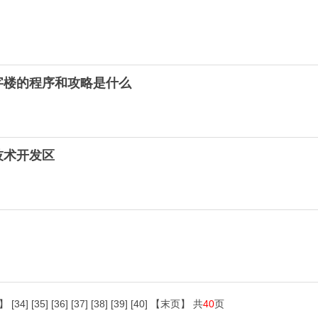
字楼的程序和攻略是什么
技术开发区
】
[34]
[35]
[36]
[37]
[38]
[39]
[40]
【末页】
共
40
页