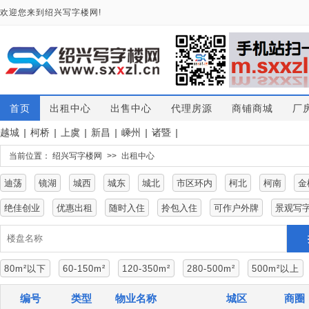
欢迎您来到绍兴写字楼网!
首页
出租中心
出售中心
代理房源
商铺商城
厂
越城
|
柯桥
|
上虞
|
新昌
|
嵊州
|
诸暨
|
当前位置：
绍兴写字楼网
>>
出租中心
迪荡
镜湖
城西
城东
城北
市区环内
柯北
柯南
金
绝佳创业
优惠出租
随时入住
拎包入住
可作户外牌
景观写
80m²以下
60-150m²
120-350m²
280-500m²
500m²以上
编号
类型
物业名称
城区
商圈