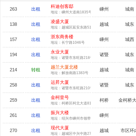
科迪创客邸
263
出租
嵊州
城南
地址：嵊州大道南1835号科迪电子
凌盛大厦
138
出租
越城
城东
地址：越城区延安东路511号
浙东商务楼
157
出租
嵊州
城西
地址：长宁路1046号
永业大厦
194
出租
诸暨
城东
地址：诸暨市东旺路218号
越兰大厦北楼
214
转租
越城
城南
地址：解放南路1383号
运昇大厦
258
出租
诸暨
城东
地址：诸暨市东旺路210号
金柯壹号
259
出租
柯桥
金柯桥
地址：柯桥区柯北大道818号
振兴大楼
261
出租
嵊州
地址：绍兴市嵊州市领带园二路8号
现代大厦
270
出租
越城
市区环
地址：越城区中兴中路276号