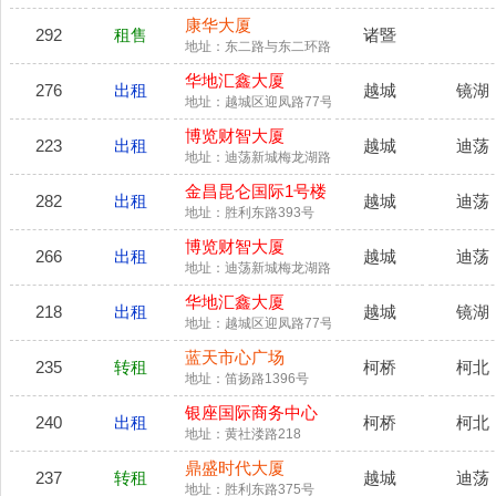
康华大厦
292
租售
诸暨
地址：东二路与东二环路交叉口鸿迪大厦附近
华地汇鑫大厦
276
出租
越城
镜湖
地址：越城区迎凤路77号
博览财智大厦
223
出租
越城
迪荡
地址：迪荡新城梅龙湖路80号
金昌昆仑国际1号楼
282
出租
越城
迪荡
地址：胜利东路393号
博览财智大厦
266
出租
越城
迪荡
地址：迪荡新城梅龙湖路80号
华地汇鑫大厦
218
出租
越城
镜湖
地址：越城区迎凤路77号
蓝天市心广场
235
转租
柯桥
柯北
地址：笛扬路1396号
银座国际商务中心
240
出租
柯桥
柯北
地址：黄社溇路218
鼎盛时代大厦
237
转租
越城
迪荡
地址：胜利东路375号