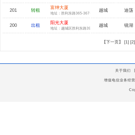
富绅大厦
201
转租
越城
迪荡
地址：胜利东路365-367号
阳光大厦
200
出租
越城
镜湖
地址：越城区胜利东路390-394号
【下一页】
[1]
[2]
关于我们
增值电信业务经
Co