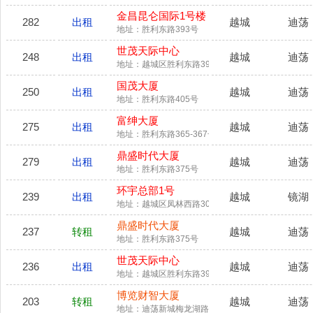
金昌昆仑国际1号楼
282
出租
越城
迪荡
地址：胜利东路393号
世茂天际中心
248
出租
越城
迪荡
地址：越城区胜利东路397号
国茂大厦
250
出租
越城
迪荡
地址：胜利东路405号
富绅大厦
275
出租
越城
迪荡
地址：胜利东路365-367号
鼎盛时代大厦
279
出租
越城
迪荡
地址：胜利东路375号
环宇总部1号
239
出租
越城
镜湖
地址：越城区凤林西路300号
鼎盛时代大厦
237
转租
越城
迪荡
地址：胜利东路375号
世茂天际中心
236
出租
越城
迪荡
地址：越城区胜利东路397号
博览财智大厦
203
转租
越城
迪荡
地址：迪荡新城梅龙湖路80号